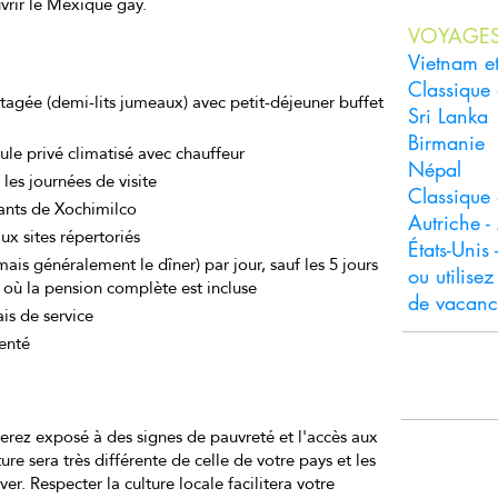
rir le Mexique gay.
VOYAGE
Vietnam 
Classique 
agée (demi-lits jumeaux) avec petit-déjeuner buffet
Sri Lanka
Birmanie
cule privé climatisé avec chauffeur
Népal
es journées de visite
Classique
ttants de Xochimilco
Autriche 
ux sites répertoriés
États-Unis
mais généralement le dîner) par jour, sauf les 5 jours
ou utilise
 où la pension complète est incluse
de vacanc
is de service
enté
E
serez exposé à des signes de pauvreté et l'accès aux
Tél
ure sera très différente de celle de votre pays et les
er. Respecter la culture locale facilitera votre