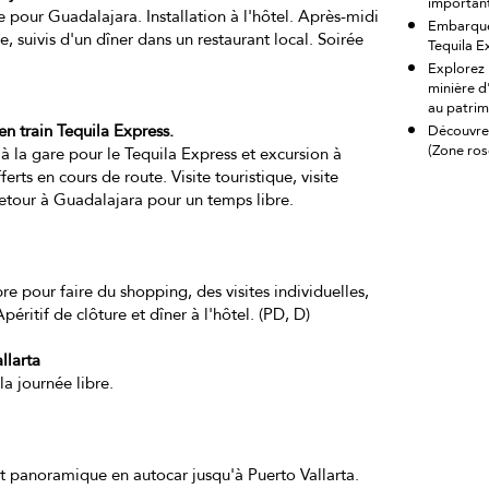
importan
te pour Guadalajara. Installation à l'hôtel. Après-midi
Embarquez
e, suivis d'un dîner dans un restaurant local. Soirée
Tequila E
Explorez 
minière d
au patri
n train Tequila Express.
Découvrez
(Zone ros
t à la gare pour le Tequila Express et excursion à
erts en cours de route. Visite touristique, visite
Retour à Guadalajara pour un temps libre.
bre pour faire du shopping, des visites individuelles,
Apéritif de clôture et dîner à l'hôtel. (PD, D)
llarta
 la journée libre.
jet panoramique en autocar jusqu'à Puerto Vallarta.