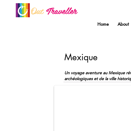
Out
Traveller
Home
About
Mexique
Chichen Itza Mexico
Un voyage aventure au Mexique révéla
Gay tours to Mexico by Out Traveller.
archéologiques et de la ville histo