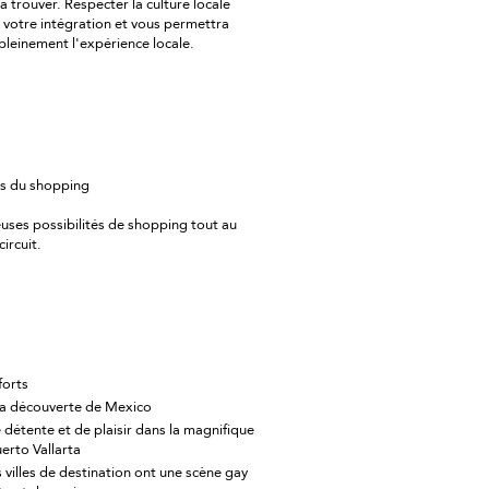
s à trouver. Respecter la culture locale
ra votre intégration et vous permettra
 pleinement l'expérience locale.
os du shopping
ses possibilités de shopping tout au
circuit.
forts
 la découverte de Mexico
e détente et de plaisir dans la magnifique
uerto Vallarta
s villes de destination ont une scène gay