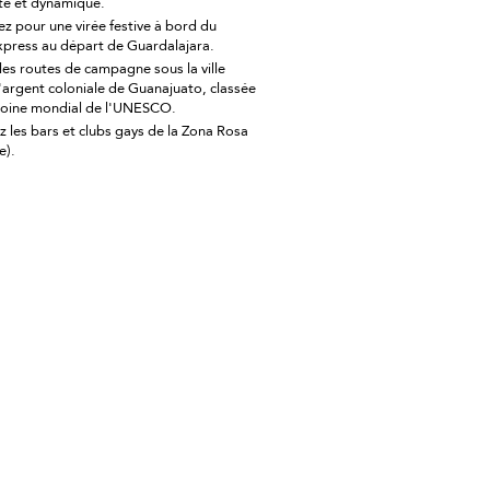
te et dynamique.
 pour une virée festive à bord du
xpress au départ de Guardalajara.
les routes de campagne sous la ville
'argent coloniale de Guanajuato, classée
moine mondial de l'UNESCO.
 les bars et clubs gays de la Zona Rosa
e).