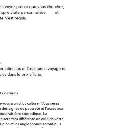
ne voyez pas ce que vous cherchez,
propre visite personnalisée et
e n'est requis.
cances sur mesure
 :
ternationaux et l’assurance voyage ne
clus dans le prix affiché.
ts culturels
-vous à un choc culturel. Vous serez
 des signes de pauvreté et l'accès aux
 pourrait être sporadique. La
e sera très différente de celle de votre
rigine et les anglophones seront plus