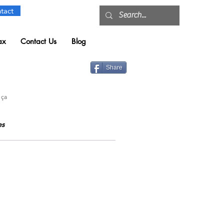
tact
ax
Contact Us
Blog
Share
 ça
dorent ça
es