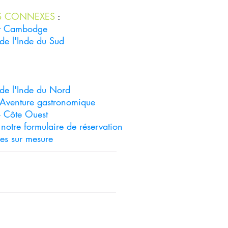
S CONNEXES
:
et Cambodge
de l'Inde du Sud
 de l'Inde du Nord
- Aventure gastronomique
 - Côte Ouest
z notre
formulaire de réservation
es sur mesure
ntrer en contact
écharger la brochure