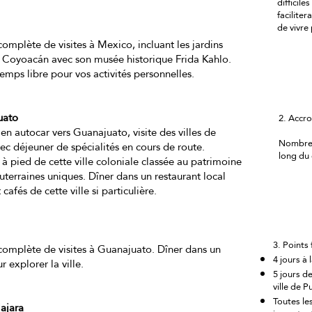
difficile
facilite
de vivre
complète de visites à Mexico, incluant les jardins
de Coyoacán avec son musée historique Frida Kahlo.
temps libre pour vos activités personnelles.
uato
2. Accr
t en autocar vers Guanajuato, visite des villes de
Nombreu
c déjeuner de spécialités en cours de route.
long du 
te à pied de cette ville coloniale classée au patrimoine
erraines uniques. Dîner dans un restaurant local
afés de cette ville si particulière.
3. Points 
 complète de visites à Guanajuato. Dîner dans un
4 jours à
r explorer la ville.
5 jours d
ville de P
Toutes le
ajara