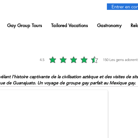
Entrer en con
Gay Group Tours
Tailored Vacations
Gastronomy
Rel
4.5
150
Les gens adorent
la note moyenne est 4.5 sur 5, d'après 150 votes, Les gens a
nt l'histoire captivante de la civilisation aztèque et des visites de sit
rique de Guanajuato. Un voyage de groupe gay parfait au Mexique gay.