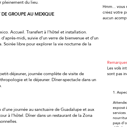
r pleinement du lieu.
Hmm... vous 
créez votre 
IT DE GROUPE AU MEXIQUE
aucun acompt
co. Accueil. Transfert à l'hôtel et installation.
Va
in d'après-midi, suivie d'un verre de bienvenue et d'un
. Soirée libre pour explorer la vie nocturne de la
Remarques
Les vols in
 petit-déjeuner, journée complète de visite de
sont pas in
nthropologie et le déjeuner. Dîner-spectacle dans un
a.
1. Aspec
Attendez
exposé à
ion d'une journée au sanctuaire de Guadalupe et aux
services
ur à l'hôtel. Dîner dans un restaurant de la Zona
nourritur
sonnelles.
pays d'o