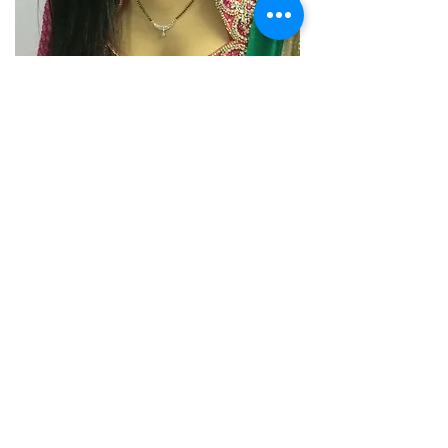
VACANCES SUR MESURE
Des idées ultimes pour des vacances
parfaites
POURQUOI NOUS CHOISIR