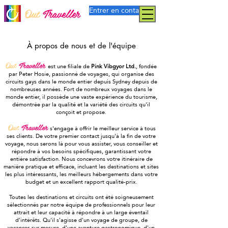
Entrer en contact
Out
Traveller
À propos de nous et de l'équipe
Out
Traveller
est une filiale de
Pink Vibgyor Ltd.
, fondée
par Peter Hosie, passionné de voyages, qui organise des
circuits gays dans le monde entier depuis Sydney depuis de
nombreuses années. Fort de nombreux voyages dans le
monde entier, il possède une vaste expérience du tourisme,
démontrée par la qualité et la variété des circuits qu'il
conçoit et propose.
Out
Traveller
s'engage à offrir le meilleur service à tous
ses clients. De votre premier contact jusqu'à la fin de votre
voyage, nous serons là pour vous assister, vous conseiller et
répondre à vos besoins spécifiques, garantissant votre
entière satisfaction. Nous concevrons votre itinéraire de
manière pratique et efficace, incluant les destinations et sites
les plus intéressants, les meilleurs hébergements dans votre
budget et un excellent rapport qualité-prix.
Toutes les destinations et circuits ont été soigneusement
sélectionnés par notre équipe de professionnels pour leur
attrait et leur capacité à répondre à un large éventail
d'intérêts. Qu'il s'agisse d'un voyage de groupe, de
vacances sur mesure, d'une aventure gastronomique, d'un