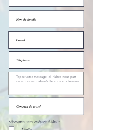
O
Sélectionnez votre catégorie d'hôtel
*
b
l
3 étoiles