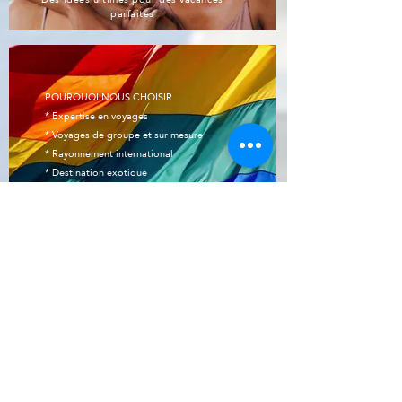
parfaites
POURQUOI NOUS CHOISIR
* Expertise en voyages
* Voyages de groupe et sur mesure
* Rayonnement international
* Destination exotique
* Travailler pour et avec la communauté.
* Découvrir la vie locale et sa culture au plus
près de ses habitants.
Info@pinkvibgyor.com
Bureau : +9111 25611456
New Delhi, Inde
Partenaires du réseau Out Traveller :
www.gaytripindia.com