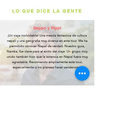
LO QUE DICE LA GENTE
Seppo y Pippi
¡Un viaje inolvidable! Una mezcla fantástica de cultura
nepalí y una geografía muy diversa en este tour. Me ha
permitido conocer Nepal de verdad. Nuestro guía,
Namka, fue clave para el éxito del viaje. Un grupo muy
unido también hizo que la estancia en Nepal fuera muy
agradable. Recomiendo ampliamente este tour,
especialmente si no planeas hacer senderismo.
Alain-Henri
Mi tiempo en Nepal fue fantástico, con un itinerario
excelente y variado. El viaje fue aún más especial
gracias al conocimiento y la pasión que nuestro líder,
Rahul, tenía por su país. Recomiendo ampliamente este