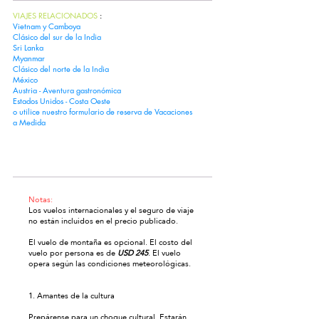
VIAJES RELACIONADOS
:
Vietnam y Camboya
Clásico del sur de la India
Sri Lanka
Myanmar
Clásico del norte de la India
México
Austria - Aventura gastronómica
Estados Unidos - Costa Oeste
o utilice nuestro
formulario de reserva de Vacaciones
a Medida
Vacaciones a medida
Notas:
Los vuelos internacionales y el seguro de viaje
no están incluidos en el precio publicado.
El vuelo de montaña es opcional. El costo del
vuelo por persona es de
USD 245
. El vuelo
opera según las condiciones meteorológicas.
1. Amantes de la cultura
Prepárense para un choque cultural. Estarán