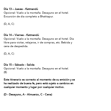
Día 13 – Jueves - Katmandú
Opcional: Vuelo a la montaña. Desayuno en el hotel.
Excursión de día completo a Bhaktapur.
(D, A, C)
Día 14 – Viernes - Katmandú
Opcional: Vuelo a la montaña. Desayuno en el hotel. Día
libre para visitar, relajarse, ir de compras, etc. Bebida y
cena de despedida.
(D, A, C)
Día 15 – Sábado - Salida
Opcional: Vuelo a la montaña. Desayuno en el hotel.
(B)
Este itinerario es correcto al momento de su emisión y se
ha realizado de buena fe, pero está sujeto a cambios en
cualquier momento y lugar por cualquier motivo.
(D - Desayuno, A - Almuerzo, C - Cena)
Ponte en contacto con nosotros