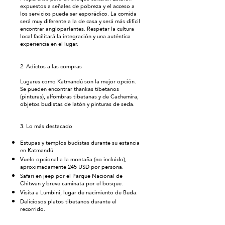
expuestos a señales de pobreza y el acceso a
los servicios puede ser esporádico. La comida
será muy diferente a la de casa y será más difícil
encontrar angloparlantes. Respetar la cultura
local facilitará la integración y una auténtica
experiencia en el lugar.
2. Adictos a las compras
Lugares como Katmandú son la mejor opción.
Se pueden encontrar thankas tibetanos
(pinturas), alfombras tibetanas y de Cachemira,
objetos budistas de latón y pinturas de seda.
3. Lo más destacado
Estupas y templos budistas durante su estancia
en Katmandú
Vuelo opcional a la montaña (no incluido),
aproximadamente 245 USD por persona.
Safari en jeep por el Parque Nacional de
Chitwan y breve caminata por el bosque.
Visita a Lumbini, lugar de nacimiento de Buda.
Deliciosos platos tibetanos durante el
recorrido.