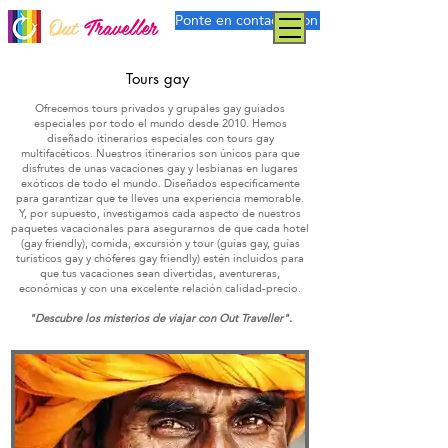
Ponte en contacto con nosotros
Out
Traveller
Tours gay
Ofrecemos tours privados y grupales gay guiados
especiales por todo el mundo desde 2010. Hemos
diseñado itinerarios especiales con tours gay
multifacéticos. Nuestros itinerarios son únicos para que
disfrutes de unas vacaciones gay y lesbianas en lugares
exóticos de todo el mundo. Diseñados específicamente
para garantizar que te lleves una experiencia memorable.
Y, por supuesto, investigamos cada aspecto de nuestros
paquetes vacacionales para asegurarnos de que cada hotel
(gay friendly), comida, excursión y tour (guías gay, guías
turísticos gay y chóferes gay friendly) estén incluidos para
que tus vacaciones sean divertidas, aventureras,
económicas y con una excelente relación calidad-precio.
"Descubre los misterios de viajar con Out Traveller".