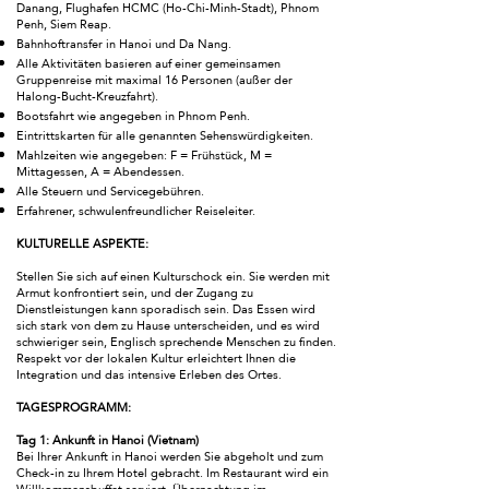
Danang, Flughafen HCMC (Ho-Chi-Minh-Stadt), Phnom
Penh, Siem Reap.
Bahnhoftransfer in Hanoi und Da Nang.
Alle Aktivitäten basieren auf einer gemeinsamen
Gruppenreise mit maximal 16 Personen (außer der
Halong-Bucht-Kreuzfahrt).
Bootsfahrt wie angegeben in Phnom Penh.
Eintrittskarten für alle genannten Sehenswürdigkeiten.
Mahlzeiten wie angegeben: F = Frühstück, M =
Mittagessen, A = Abendessen.
Alle Steuern und Servicegebühren.
Erfahrener, schwulenfreundlicher Reiseleiter.
KULTURELLE ASPEKTE:
Stellen Sie sich auf einen Kulturschock ein. Sie werden mit
Armut konfrontiert sein, und der Zugang zu
Dienstleistungen kann sporadisch sein. Das Essen wird
sich stark von dem zu Hause unterscheiden, und es wird
schwieriger sein, Englisch sprechende Menschen zu finden.
Respekt vor der lokalen Kultur erleichtert Ihnen die
Integration und das intensive Erleben des Ortes.
TAGESPROGRAMM:
Tag 1: Ankunft in Hanoi (Vietnam)
Bei Ihrer Ankunft in Hanoi werden Sie abgeholt und zum
Check-in zu Ihrem Hotel gebracht. Im Restaurant wird ein