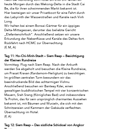
heute Morgen durch das Mekong-Delta in die Stadt Cai
Be, die für ihren schwimmenden Markt bekannt ist.
Hier besteigen wir unser Privatboot für eine Fahrt durch
das Labyrinth der Wasserstraßen und Kanäle nach Vinh
Long.
Wir halten bei einem Bonsai-Gärtner für ein üppiges
Delta-Mittagessen, darunter das beliebte Gericht
„Elefantenohrfisch“. Anschließend setzen wir unsere
Erkundung der Nebenflüsse und Kanäle des Deltas fort.
Rückfahrt nach HCMC zur Übernachtung.
(F, M, A)
Tag 11: Ho-Chi-Minh-Stadt – Siem Reap – Besichtigung
der Kleinen Rundreise
Vormittag: Flug nach Siem Reap. Nach der Ankunft
werden Sie abgeholt und besuchen die Kleine Rundreise,
um Prasat Kravan (Kardamom-Heiligtum) zu besichtigen.
Im größten zentralen Turm bewundern wir das
beeindruckende Bild des achtarmigen Vishnu.
Anschließend besuchen wir Banteay Kdei, einen
gewaltigen buddhistischen Tempel mit vier konzentrischen
Mauern, Srah Srang (Königliches Bad) und insbesondere
Ta Prohm, das für sein ursprünglich charmantes Aussehen
bekannt ist, mit Bäumen und Wurzeln, die sich mit den
Schnitzereien und Kammern der Gebäude verflechten.
Übernachtung im Hotel.
(F, A)
Tag 12: Siem Reap – Das südliche Schicksal von Angkor