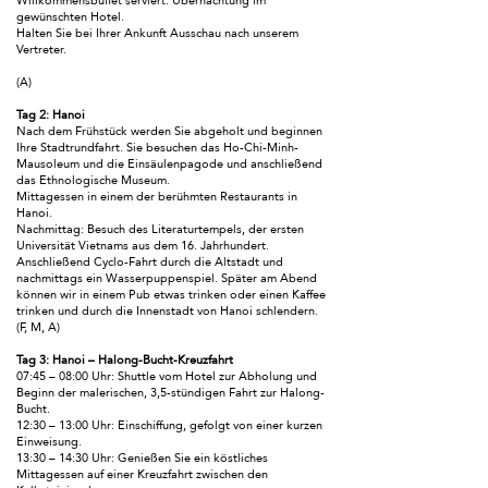
Willkommensbuffet serviert. Übernachtung im
gewünschten Hotel.
Halten Sie bei Ihrer Ankunft Ausschau nach unserem
Vertreter.
(A)
Tag 2: Hanoi
Nach dem Frühstück werden Sie abgeholt und beginnen
Ihre Stadtrundfahrt. Sie besuchen das Ho-Chi-Minh-
Mausoleum und die Einsäulenpagode und anschließend
das Ethnologische Museum.
Mittagessen in einem der berühmten Restaurants in
Hanoi.
Nachmittag: Besuch des Literaturtempels, der ersten
Universität Vietnams aus dem 16. Jahrhundert.
Anschließend Cyclo-Fahrt durch die Altstadt und
nachmittags ein Wasserpuppenspiel. Später am Abend
können wir in einem Pub etwas trinken oder einen Kaffee
trinken und durch die Innenstadt von Hanoi schlendern.
(F, M, A)
Tag 3: Hanoi – Halong-Bucht-Kreuzfahrt
07:45 – 08:00 Uhr: Shuttle vom Hotel zur Abholung und
Beginn der malerischen, 3,5-stündigen Fahrt zur Halong-
Bucht.
12:30 – 13:00 Uhr: Einschiffung, gefolgt von einer kurzen
Einweisung.
13:30 – 14:30 Uhr: Genießen Sie ein köstliches
Mittagessen auf einer Kreuzfahrt zwischen den