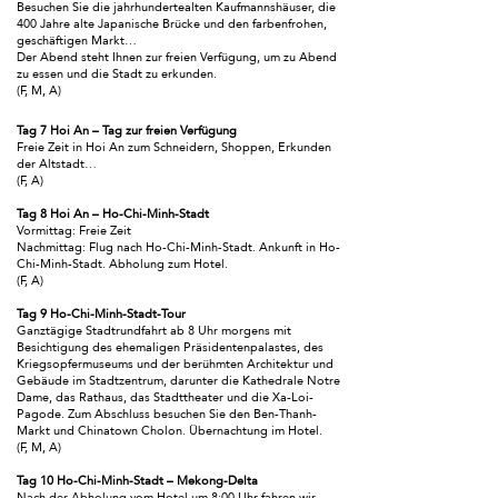
Besuchen Sie die jahrhundertealten Kaufmannshäuser, die
400 Jahre alte Japanische Brücke und den farbenfrohen,
geschäftigen Markt…
Der Abend steht Ihnen zur freien Verfügung, um zu Abend
zu essen und die Stadt zu erkunden.
(F, M, A)
Tag 7 Hoi An – Tag zur freien Verfügung
Freie Zeit in Hoi An zum Schneidern, Shoppen, Erkunden
der Altstadt…
(F, A)
Tag 8 Hoi An – Ho-Chi-Minh-Stadt
Vormittag: Freie Zeit
Nachmittag: Flug nach Ho-Chi-Minh-Stadt. Ankunft in Ho-
Chi-Minh-Stadt. Abholung zum Hotel.
(F, A)
Tag 9 Ho-Chi-Minh-Stadt-Tour
Ganztägige Stadtrundfahrt ab 8 Uhr morgens mit
Besichtigung des ehemaligen Präsidentenpalastes, des
Kriegsopfermuseums und der berühmten Architektur und
Gebäude im Stadtzentrum, darunter die Kathedrale Notre
Dame, das Rathaus, das Stadttheater und die Xa-Loi-
Pagode. Zum Abschluss besuchen Sie den Ben-Thanh-
Markt und Chinatown Cholon. Übernachtung im Hotel.
(F, M, A)
Tag 10 Ho-Chi-Minh-Stadt – Mekong-Delta
Nach der Abholung vom Hotel um 8:00 Uhr fahren wir