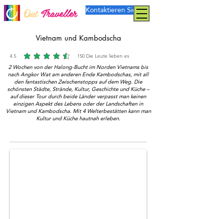
Kontaktieren Sie uns
Out
Traveller
Vietnam und Kambodscha
4.5
150
Die Leute lieben es
durchschnittliches Rating ist 4.5 von 5, basierend auf 150 Stimmen, Die Leute lieben es
2 Wochen von der Halong-Bucht im Norden Vietnams bis
nach Angkor Wat am anderen Ende Kambodschas, mit all
den fantastischen Zwischenstopps auf dem Weg. Die
schönsten Städte, Strände, Kultur, Geschichte und Küche –
auf dieser Tour durch beide Länder verpasst man keinen
einzigen Aspekt des Lebens oder der Landschaften in
Vietnam und Kambodscha. Mit 4 Welterbestätten kann man
Kultur und Küche hautnah erleben.
Mekong Floating market
Mekong gay group tour by Out Traveller.