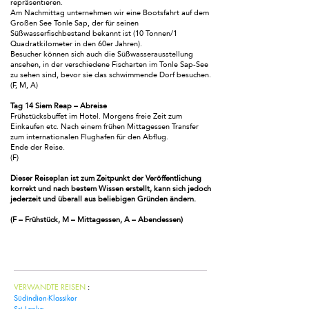
repräsentieren.
Am Nachmittag unternehmen wir eine Bootsfahrt auf dem
Großen See Tonle Sap, der für seinen
Süßwasserfischbestand bekannt ist (10 Tonnen/1
Quadratkilometer in den 60er Jahren).
Besucher können sich auch die Süßwasserausstellung
ansehen, in der verschiedene Fischarten im Tonle Sap-See
zu sehen sind, bevor sie das schwimmende Dorf besuchen.
(F, M, A)
Tag 14 Siem Reap – Abreise
Frühstücksbuffet im Hotel. Morgens freie Zeit zum
Einkaufen etc. Nach einem frühen Mittagessen Transfer
zum internationalen Flughafen für den Abflug.
Ende der Reise.
(F)
Dieser Reiseplan ist zum Zeitpunkt der Veröffentlichung
korrekt und nach bestem Wissen erstellt, kann sich jedoch
jederzeit und überall aus beliebigen Gründen ändern.
(F – Frühstück, M – Mittagessen, A – Abendessen)
Kontaktieren Sie uns
VERWANDTE REISEN
:
Südindien-Klassiker
Sri Lanka