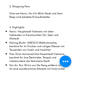
2. Shopping-Fans
Orte wie Hanoi, Ho-Chi-Minh-Stadt und Siem
Reap sind beliebte Einkaufsstädte.
3. Highlights
Hanoi: Hauptstadt Vietnams mit alten
Gebäuden im französischen Stil, Seen und
Altstadt
Halong-Bucht: UNESCO-Weltkulturerbe,
berühmt für ihr frisches und ruhiges Wasser mit
Tausenden von Inseln und Inselchen
Hue: Einst die kaiserliche Hauptstadt Vietnams,
berühmt für ihre Denkmäler, Tempel und
insbesondere die Verbotene Stadt
Hoi An: Nur 30 km von Da Nang entfernt ist Hoi
An eine wunderschöne Altstadt mit historischer
Architektur, traditioneller Kultur und Textilien.
Ho-Chi-Minh-Stadt – Saigon: Die größte Stadt
Vietnams war einst die „Perle des Fernen
Ostens“. Die Stadt ist auch heute noch das
attraktivste Reiseziel für Ausländer in Vietnam.
Mekong-Delta: Vietnams größte Agrarregion,
die Reiskammer des Landes mit farbenfrohen
schwimmenden Märkten, Obstplantagen,
Reisfeldern, Vogelschutzgebieten und