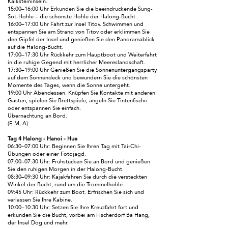
Kalksteininseln.
15:00–16:00 Uhr Erkunden Sie die beeindruckende Sung-
Sot-Höhle – die schönste Höhle der Halong-Bucht.
16:00–17:00 Uhr Fahrt zur Insel Titov. Schwimmen und
entspannen Sie am Strand von Titov oder erklimmen Sie
den Gipfel der Insel und genießen Sie den Panoramablick
auf die Halong-Bucht.
17:00–17:30 Uhr Rückkehr zum Hauptboot und Weiterfahrt
in die ruhige Gegend mit herrlicher Meereslandschaft.
17:30–19:00 Uhr Genießen Sie die Sonnenuntergangsparty
auf dem Sonnendeck und bewundern Sie die schönsten
Momente des Tages, wenn die Sonne untergeht.
19:00 Uhr Abendessen. Knüpfen Sie Kontakte mit anderen
Gästen, spielen Sie Brettspiele, angeln Sie Tintenfische
oder entspannen Sie einfach.
Übernachtung an Bord.
(F, M, A)
Tag 4 Halong - Hanoi - Hue
06:30–07:00 Uhr: Beginnen Sie Ihren Tag mit Tai-Chi-
Übungen oder einer Fotojagd.
07:00–07:30 Uhr: Frühstücken Sie an Bord und genießen
Sie den ruhigen Morgen in der Halong-Bucht.
08:30–09:30 Uhr: Kajakfahren Sie durch die versteckten
Winkel der Bucht, rund um die Trommelhöhle.
09:45 Uhr: Rückkehr zum Boot. Erfrischen Sie sich und
verlassen Sie Ihre Kabine.
10:00–10:30 Uhr: Setzen Sie Ihre Kreuzfahrt fort und
erkunden Sie die Bucht, vorbei am Fischerdorf Ba Hang,
der Insel Dog und mehr.