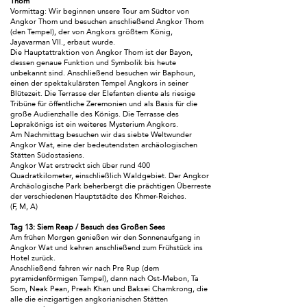
Thom
Vormittag: Wir beginnen unsere Tour am Südtor von
Angkor Thom und besuchen anschließend Angkor Thom
(den Tempel), der von Angkors größtem König,
Jayavarman VII., erbaut wurde.
Die Hauptattraktion von Angkor Thom ist der Bayon,
dessen genaue Funktion und Symbolik bis heute
unbekannt sind. Anschließend besuchen wir Baphoun,
einen der spektakulärsten Tempel Angkors in seiner
Blütezeit. Die Terrasse der Elefanten diente als riesige
Tribüne für öffentliche Zeremonien und als Basis für die
große Audienzhalle des Königs. Die Terrasse des
Leprakönigs ist ein weiteres Mysterium Angkors.
Am Nachmittag besuchen wir das siebte Weltwunder
Angkor Wat, eine der bedeutendsten archäologischen
Stätten Südostasiens.
Angkor Wat erstreckt sich über rund 400
Quadratkilometer, einschließlich Waldgebiet. Der Angkor
Archäologische Park beherbergt die prächtigen Überreste
der verschiedenen Hauptstädte des Khmer-Reiches.
(F, M, A)
Tag 13: Siem Reap / Besuch des Großen Sees
Am frühen Morgen genießen wir den Sonnenaufgang in
Angkor Wat und kehren anschließend zum Frühstück ins
Hotel zurück.
Anschließend fahren wir nach Pre Rup (dem
pyramidenförmigen Tempel), dann nach Ost-Mebon, Ta
Som, Neak Pean, Preah Khan und Baksei Chamkrong, die
alle die einzigartigen angkorianischen Stätten