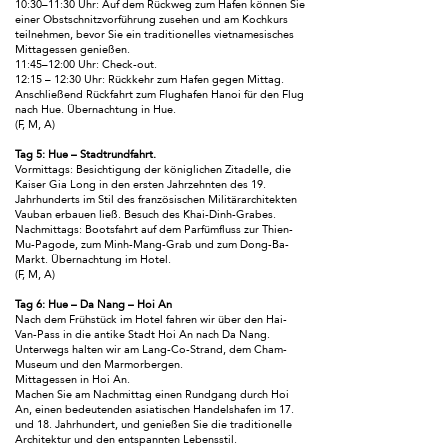
10:30–11:30 Uhr: Auf dem Rückweg zum Hafen können Sie
einer Obstschnitzvorführung zusehen und am Kochkurs
teilnehmen, bevor Sie ein traditionelles vietnamesisches
Mittagessen genießen.
11:45–12:00 Uhr: Check-out.
12:15 – 12:30 Uhr: Rückkehr zum Hafen gegen Mittag.
Anschließend Rückfahrt zum Flughafen Hanoi für den Flug
nach Hue. Übernachtung in Hue.
(F, M, A)
Tag 5: Hue – Stadtrundfahrt.
Vormittags: Besichtigung der königlichen Zitadelle, die
Kaiser Gia Long in den ersten Jahrzehnten des 19.
Jahrhunderts im Stil des französischen Militärarchitekten
Vauban erbauen ließ. Besuch des Khai-Dinh-Grabes.
Nachmittags: Bootsfahrt auf dem Parfümfluss zur Thien-
Mu-Pagode, zum Minh-Mang-Grab und zum Dong-Ba-
Markt. Übernachtung im Hotel.
(F, M, A)
Tag 6: Hue – Da Nang – Hoi An
Nach dem Frühstück im Hotel fahren wir über den Hai-
Van-Pass in die antike Stadt Hoi An nach Da Nang.
Unterwegs halten wir am Lang-Co-Strand, dem Cham-
Museum und den Marmorbergen.
Mittagessen in Hoi An.
Machen Sie am Nachmittag einen Rundgang durch Hoi
An, einen bedeutenden asiatischen Handelshafen im 17.
und 18. Jahrhundert, und genießen Sie die traditionelle
Architektur und den entspannten Lebensstil.