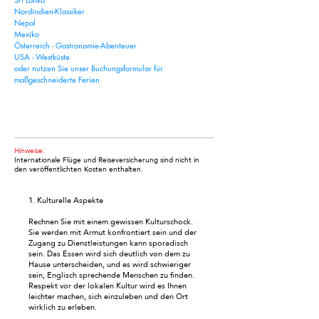
Nordindien-Klassiker
Nepal
Mexiko
Österreich - Gastronomie-Abenteuer
USA - Westküste
oder nutzen Sie unser
Buchungsformular für
maßgeschneiderte Ferien
Maßgeschneiderter Urlaub
Hinweise:
Internationale Flüge und Reiseversicherung sind nicht in
den veröffentlichten Kosten enthalten.
1. Kulturelle Aspekte
Rechnen Sie mit einem gewissen Kulturschock.
Sie werden mit Armut konfrontiert sein und der
Zugang zu Dienstleistungen kann sporadisch
sein. Das Essen wird sich deutlich von dem zu
Hause unterscheiden, und es wird schwieriger
sein, Englisch sprechende Menschen zu finden.
Respekt vor der lokalen Kultur wird es Ihnen
leichter machen, sich einzuleben und den Ort
wirklich zu erleben.